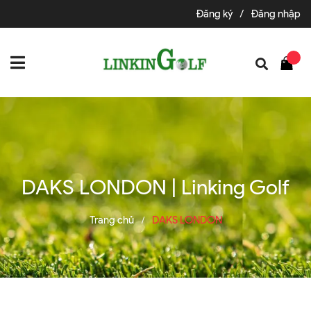
Đăng ký
/
Đăng nhập
DAKS LONDON | Linking Golf
Trang chủ
DAKS LONDON
/