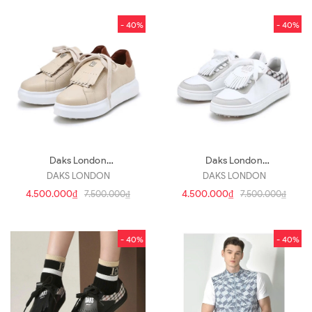
- 40%
- 40%
Daks London
Daks London
DNSO4E301I2(ws166)
DNSO4E201WT(ws165)
DAKS LONDON
DAKS LONDON
4.500.000₫
4.500.000₫
7.500.000₫
7.500.000₫
- 40%
- 40%