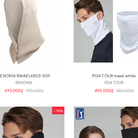
RENOMA RWAEL6803-509
PGA TOUR mask white
RENOMA
PGA TOUR
693.000₫
495.000₫
990.000₫
550.000₫
- 10%