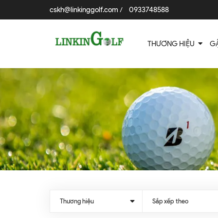
cskh@linkinggolf.com
0933748588
/
THƯƠNG HIỆU
G
Thương hiệu
Sắp xếp theo