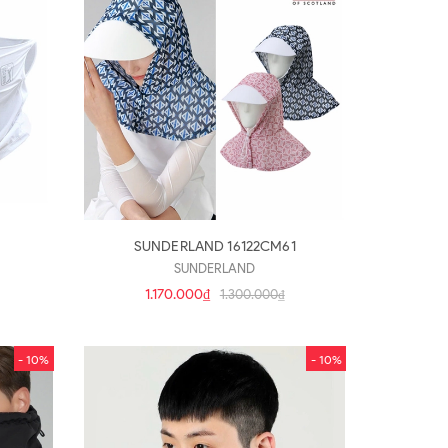
SUNDERLAND 16122CM61
SUNDERLAND
1.170.000₫
1.300.000₫
- 10%
- 10%