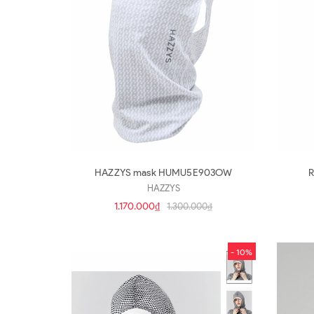
HAZZYS mask HUMU5E903OW
HAZZYS
1.170.000₫
1.300.000₫
- 10%