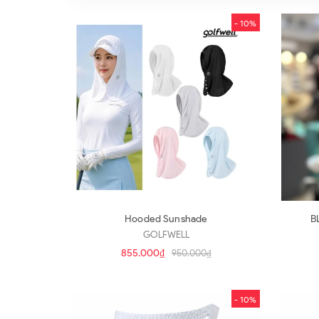
- 10%
Hooded Sunshade
B
GOLFWELL
855.000₫
950.000₫
- 10%