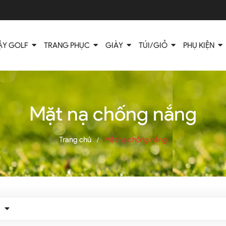
ẬY GOLF
TRANG PHỤC
GIÀY
TÚI/GIỎ
PHỤ KIỆN
Mặt nạ chống nắng
Trang chủ
Mặt nạ chống nắng
/