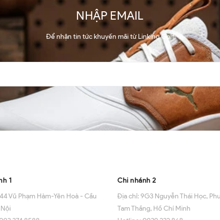
NHẬP EMAIL
Để nhận tin tức khuyến mãi từ Linking Golf
ng tôi
Về chúng tôi
nh 1
Chi nhánh 2
44 Vũ Phạm Hàm-Yên Hoà - Cầu
Địa chỉ:
9G3 Nguyễn Thái Học, Ph
 Nội
Tam Thắng, Hồ Chí Minh