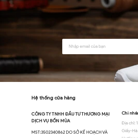
Về chú
Hệ thống cửa hàng
Chi nhá
CÔNG TY TNHH ĐẦU TƯ THƯƠNG MẠI
DỊCH VỤ BỐN MÙA
Địa chỉ:
1
Giấy-Hà
MST:3502340862 DO SỞ KẾ HOẠCH VÀ