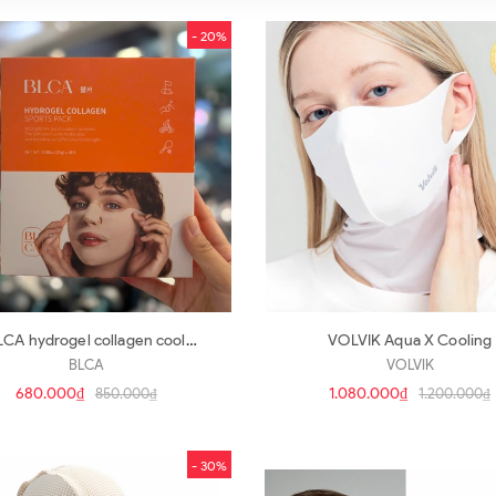
- 20%
LCA hydrogel collagen cool
VOLVIK Aqua X Cooling
patch
BLCA
VOLVIK
680.000₫
1.080.000₫
850.000₫
1.200.000₫
- 30%