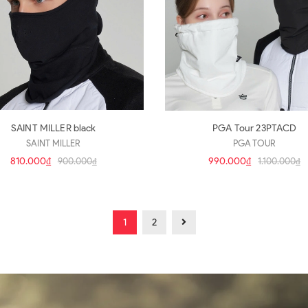
SAINT MILLER black
PGA Tour 23PTACD
SAINT MILLER
PGA TOUR
810.000₫
990.000₫
900.000₫
1.100.000₫
1
2