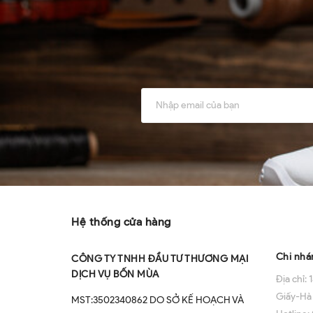
Về chú
Hệ thống cửa hàng
Chi nhá
CÔNG TY TNHH ĐẦU TƯ THƯƠNG MẠI
DỊCH VỤ BỐN MÙA
Địa chỉ:
1
Giấy-Hà
MST:3502340862 DO SỞ KẾ HOẠCH VÀ