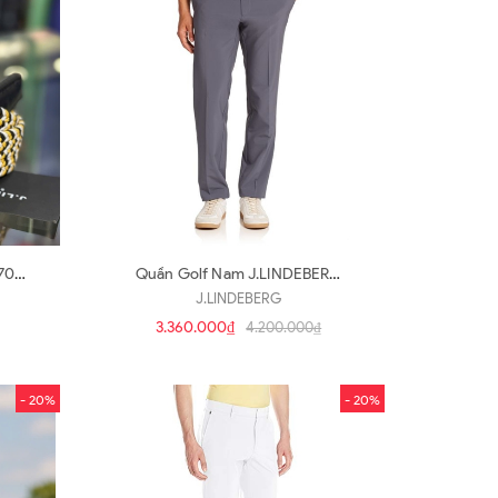
70
Quần Golf Nam J.LINDEBERG
62MG 120180408 (Q73)
J.LINDEBERG
3.360.000₫
4.200.000₫
- 20%
- 20%