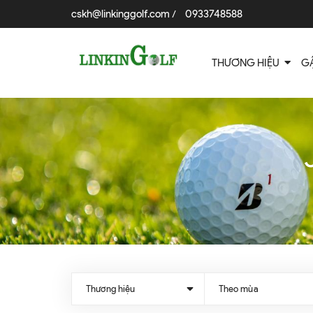
cskh@linkinggolf.com
0933748588
/
THƯƠNG HIỆU
G
Thương hiệu
Theo mùa