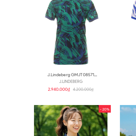
J.Lindeberg GMJT08571
M503(a3359)
J.LINDEBERG
2.940.000₫
4.200.000₫
- 20%