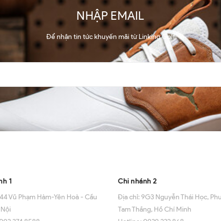
NHẬP EMAIL
Để nhận tin tức khuyến mãi từ Linking Golf
ng tôi
Về chúng tôi
nh 1
Chi nhánh 2
44 Vũ Phạm Hàm-Yên Hoà - Cầu
Địa chỉ:
9G3 Nguyễn Thái Học, Ph
 Nội
Tam Thắng, Hồ Chí Minh