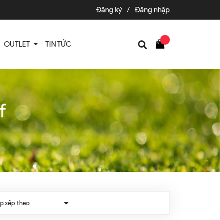
Đăng ký
/
Đăng nhập
OUTLET
TIN TỨC
f
p xếp theo