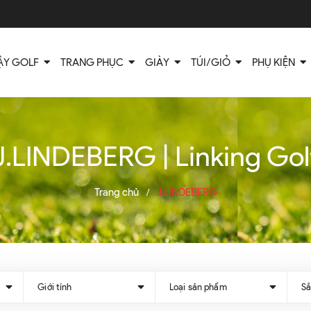
ẬY GOLF
TRANG PHỤC
GIÀY
TÚI/GIỎ
PHỤ KIỆN
J.LINDEBERG | Linking Gol
Trang chủ
J.LINDEBERG
/
Giới tính
Loại sản phẩm
Sắ