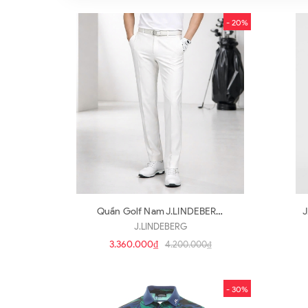
- 20%
Quần Golf Nam J.LINDEBERG
J
Regular Fit (Q52)
J.LINDEBERG
3.360.000₫
4.200.000₫
- 30%