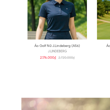
Áo Golf Nữ J.Lindeberg (A56)
J.LINDEBERG
2.176.000₫
2.720.000₫