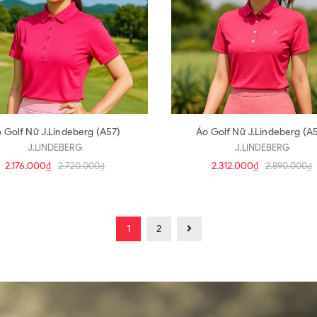
Áo Golf Nữ J.Lindeberg (A57)
Áo Golf Nữ J.Lindeberg (A
J.LINDEBERG
J.LINDEBERG
2.176.000₫
2.312.000₫
2.720.000₫
2.890.000₫
1
2