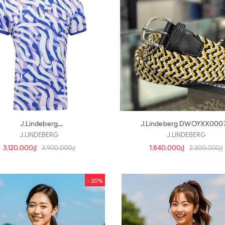
J.Lindeberg
J.Lindeberg DWOYXX000
GMJT08403(a3358)
(d146)
J.LINDEBERG
J.LINDEBERG
3.120.000₫
1.840.000₫
3.900.000₫
2.300.000₫
- 20%