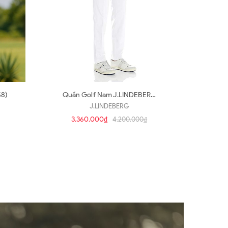
58)
Quần Golf Nam J.LINDEBERG
Slim Fit (Q55)
J.LINDEBERG
3.360.000₫
4.200.000₫