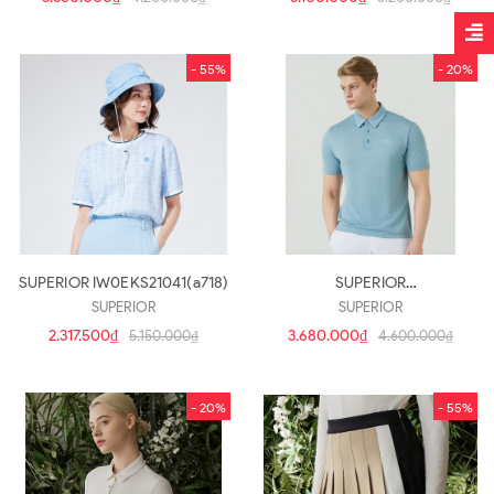
- 55%
- 20%
SUPERIOR IW0EKS21041(a718)
SUPERIOR
IMSFTTY20341(a4093)
SUPERIOR
SUPERIOR
2.317.500₫
3.680.000₫
5.150.000₫
4.600.000₫
- 20%
- 55%