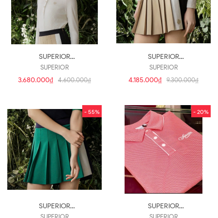
SUPERIOR
SUPERIOR
IW0EKS10453(a708)
IW0ECU20253(cv242)
SUPERIOR
SUPERIOR
3.680.000₫
4.185.000₫
4.600.000₫
9.300.000₫
- 55%
- 20%
SUPERIOR
SUPERIOR
IW0ECU20222(cv241)
IWPFTTY20266(a707)
SUPERIOR
SUPERIOR