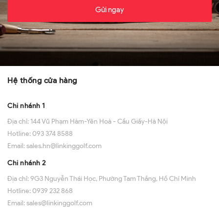
Gửi ngay
Hệ thống cửa hàng
Chi nhánh 1
Địa chỉ:
144 Vũ Phạm Hàm-Yên Hoà - Cầu Giấy-Hà Nội
Hotline:
093 374 8588
Email:
sales.hn@linkinggolf.com
Chi nhánh 2
Địa chỉ:
9G3 Nguyễn Thái Học, Phường Tam Thắng, Hồ Chí Minh
Hotline:
0939 232 868
Email:
sales@linkinggolf.com