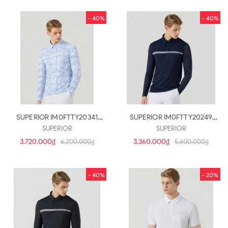
- 40%
- 40%
SUPERIOR IM0FTTY20341
SUPERIOR IM0FTTY20249
(a5009)
(a5007)
SUPERIOR
SUPERIOR
3.720.000₫
3.360.000₫
6.200.000₫
5.600.000₫
- 40%
- 20%