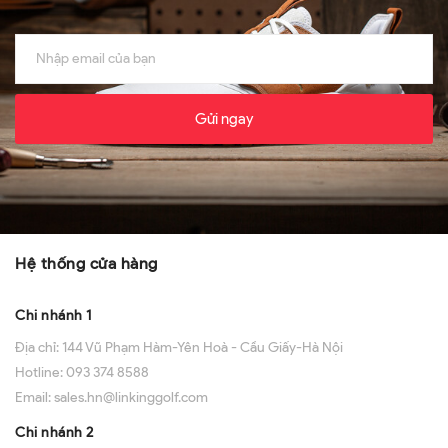
Gửi ngay
Hệ thống cửa hàng
Chi nhánh 1
Địa chỉ:
144 Vũ Phạm Hàm-Yên Hoà - Cầu Giấy-Hà Nội
Hotline:
093 374 8588
Email:
sales.hn@linkinggolf.com
Chi nhánh 2