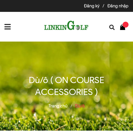
Đăng ký
/
Đăng nhập
Dù/ô ( ON COURSE
ACCESSORIES )
Trang chủ
Dù/ô
/