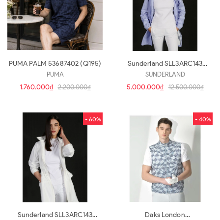
PUMA PALM 53687402 (Q195)
Sunderland SLL3ARC143
Pp(a729)
PUMA
SUNDERLAND
1.760.000₫
5.000.000₫
2.200.000₫
12.500.000₫
- 60%
- 40%
Sunderland SLL3ARC143
Daks London