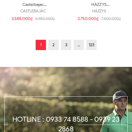
Castelbajac
HAZZYS
BGDMPS301KH(q194)
HWSK4B411BK(cv254)
CASTLEBAJAC
HAZZYS
3.588.000₫
3.750.000₫
5.980.000₫
7.500.000₫
1
2
3
...
123
HOTLINE : 0933 74 8588 - 0939 23
2868