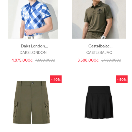
Daks London
Castelbajac
DGTS4B512B2(a5086)
BGDMTS302KH(a5085)
DAKS LONDON
CASTLEBAJAC
4.875.000₫
3.588.000₫
7.500.000₫
5.980.000₫
- 40%
- 50%