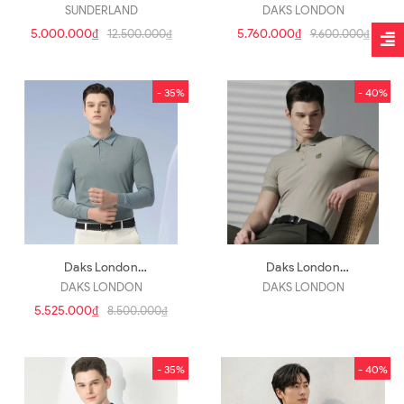
Wh(a728)
DGJU4B503B1(a5089)
SUNDERLAND
DAKS LONDON
5.000.000₫
5.760.000₫
12.500.000₫
9.600.000₫
- 35%
- 40%
Daks London
Daks London
DGTS4B302T2(a5088)
DGTS4B486K2(a5087)
DAKS LONDON
DAKS LONDON
5.525.000₫
8.500.000₫
- 35%
- 40%