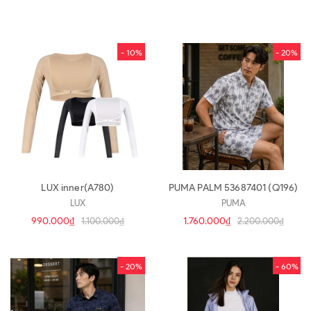
- 10%
- 20%
LUX inner(A780)
PUMA PALM 53687401 (Q196)
LUX
PUMA
990.000₫
1.760.000₫
1.100.000₫
2.200.000₫
- 20%
- 60%