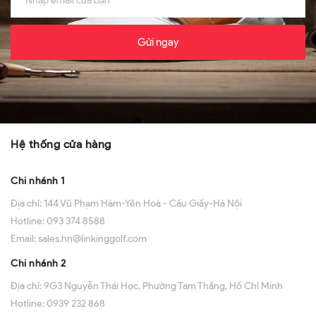
Gửi ngay
Hệ thống cửa hàng
Chi nhánh 1
Địa chỉ:
144 Vũ Phạm Hàm-Yên Hoà - Cầu Giấy-Hà Nội
Hotline:
093 374 8588
Email:
sales.hn@linkinggolf.com
Chi nhánh 2
Địa chỉ:
9G3 Nguyễn Thái Học, Phường Tam Thắng, Hồ Chí Minh
Hotline:
0939 232 868