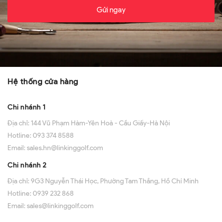
Gửi ngay
Hệ thống cửa hàng
Chi nhánh 1
Địa chỉ:
144 Vũ Phạm Hàm-Yên Hoà - Cầu Giấy-Hà Nội
Hotline:
093 374 8588
Email:
sales.hn@linkinggolf.com
Chi nhánh 2
Địa chỉ:
9G3 Nguyễn Thái Học, Phường Tam Thắng, Hồ Chí Minh
Hotline:
0939 232 868
Email:
sales@linkinggolf.com