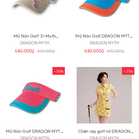
Mũ Nón Golf D-Myth
Mũ Nón Golf DRAGON MYTH
45005172 (N75)
40006152 (N72)
DRAGON MYTH
DRAGON MYTH
540.000₫
540.000₫
600.000₫
600.000₫
- 10%
- 71%
Mũ Nón Golf DRAGON MYTH
Chân váy golf nữ DRAGON
40006152 (N71)
MYTH 15028172 (CV18)
DRAGON MYTH
DRAGON MYTH