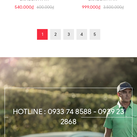
540.000₫
999.000₫
600.000₫
3.500.000₫
1
2
3
4
5
HOTLINE : 0933 74 8588 - 0939 23
2868