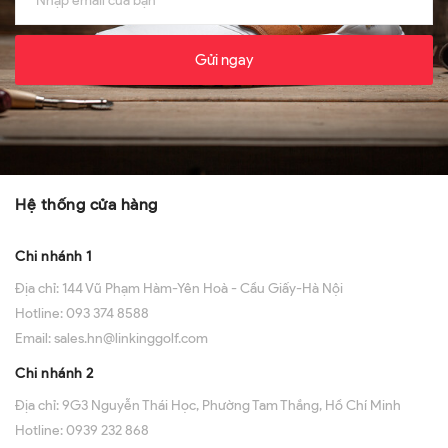
Gửi ngay
Hệ thống cửa hàng
Chi nhánh 1
Địa chỉ:
144 Vũ Phạm Hàm-Yên Hoà - Cầu Giấy-Hà Nội
Hotline:
093 374 8588
Email:
sales.hn@linkinggolf.com
Chi nhánh 2
Địa chỉ:
9G3 Nguyễn Thái Học, Phường Tam Thắng, Hồ Chí Minh
Hotline:
0939 232 868