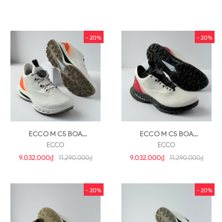
- 20%
- 20%
ECCO M C5 BOA
ECCO M C5 BOA
13261461921(s674)
13261455428(s673)
ECCO
ECCO
9.032.000₫
9.032.000₫
11.290.000₫
11.290.000₫
- 20%
- 20%