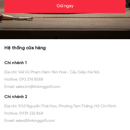
Gửi ngay
Hệ thống cửa hàng
Chi nhánh 1
Địa chỉ:
144 Vũ Phạm Hàm-Yên Hoà - Cầu Giấy-Hà Nội
Hotline:
093 374 8588
Email:
sales.hn@linkinggolf.com
Chi nhánh 2
Địa chỉ:
9G3 Nguyễn Thái Học, Phường Tam Thắng, Hồ Chí Minh
Hotline:
0939 232 868
Email:
sales@linkinggolf.com